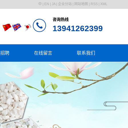
中
|
EN
|
JA
|
企业分站
|
网站地图
|
RSS
|
XML
咨询热线
13941262399
才招聘
在线留言
联系我们