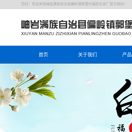
您好！欢迎来到岫岩满族自治县偏岭镇郭堡村福民石米厂官方网站！
首页
关于我们
产品
公司简介
石米（各种
企业文化
白
资质荣誉
黑
绿
黄
红