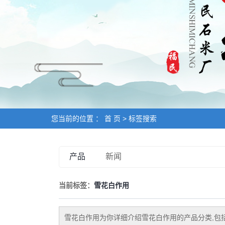
鸡饲料（钙
白
鹅卵石
您当前的位置 ：
首 页
> 标签搜索
产品
新闻
当前标签：
雪花白作用
雪花白作用
为你详细介绍
雪花白作用
的产品分类,包