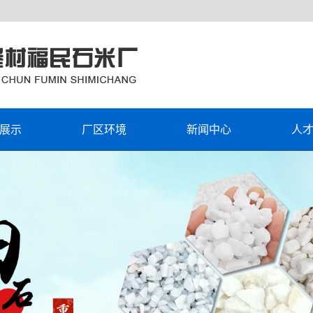
展示
厂区环境
新闻中心
人
颜色水磨石）
公司新闻
石米
行业资讯
石米
技术资讯
石米
石米
石米