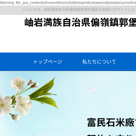
Warning: file_put_contents(/home/xfmsmc0xlfymispm8c/wwwroot/ja/data/cache/lice
こんにちは。岫岩満族自治県偏嶺鎮郭堡村福民石米廠公式サイトによ
トップページ
私たちについて
会社概要
石
企業文化
資質と栄誉