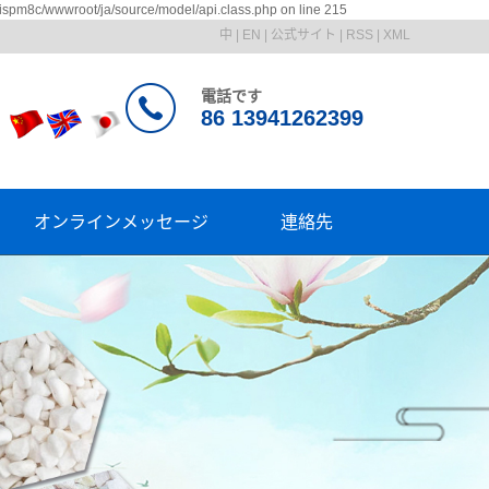
ispm8c/wwwroot/ja/source/model/api.class.php on line 215
中
|
EN
|
公式サイト
|
RSS
|
XML
電話です
86 13941262399
オンラインメッセージ
連絡先