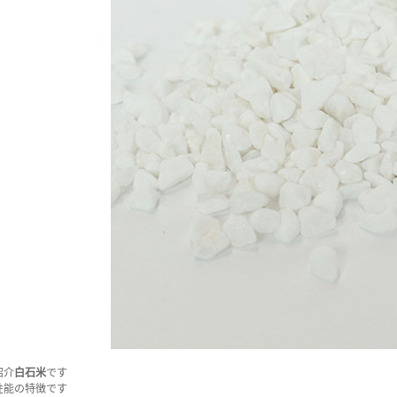
紹介
白石米
です
性能の特徴です