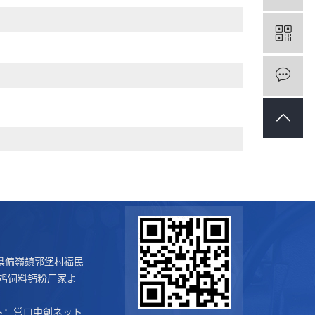
岩満族自治県偏嶺鎮郭堡村福民
鸡饲料钙粉厂家
よ
ト：
営口中創ネット