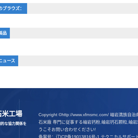
のブラウズ：
製品
ニュース
石米工場
Copyright ©http://www.xfmsmc.com/ 岫
石米廠 専門に従事する
岫岩钙粉
,
岫岩钙石颗粒
,
岫岩
期的な協力関係を
うこそお問い合わせください!
备案号：
辽ICP备19013816号-1
テクニカルサポー