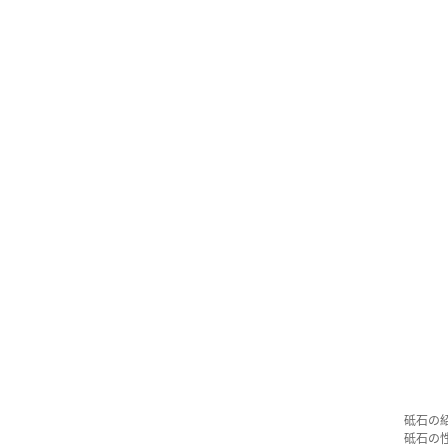
砥石の
砥石の