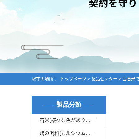
鸡
現在の場所 ：
トップページ
>
製品センター
>
白石米
製品分類
石米(様々な色があります)
鶏の飼料(カルシウムの粉、粒カルシウム)です。