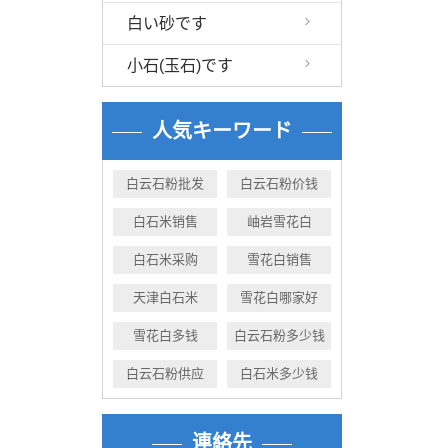
白い砂です
小石(玉石)です
人気キーワード
白云石粉批发
白云石粉价钱
白石米销售
岫岩雪花白
白石米采购
雪花白销售
天津白石米
雪花白哪家好
雪花白多钱
白云石粉多少钱
白云石粉供应
白石米多少钱
連絡先