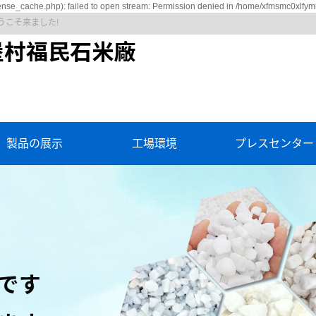
nse_cache.php): failed to open stream: Permission denied in /home/xfmsmc0xlfym
うこそ来ました!
製品の展示
工場環境
プレスセンター
米（各種色水砥石）
公司新闻
白石米
行业资讯
黒石米
技术资讯
りょくせき米
黄石米
红石米