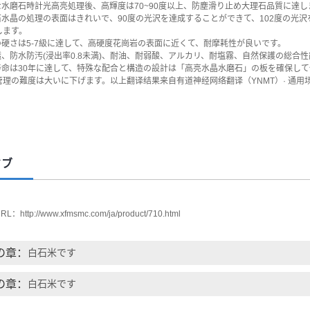
級な水磨石時計光高亮処理後、高輝度は70~90度以上、防塵滑り止め大理石品質に達し
磨石水晶の処理の表面はきれいで、90度の光沢を達成することができて、102度の光
します。
面の硬さは5-7級に達して、高硬度花崗岩の表面に近くて、耐摩耗性が良いです。
浸透、防水防汚(浸出率0.8未満)、耐油、耐弱酸、アルカリ、耐塩霧、自然保護の総
用寿命は30年に達して、特殊な配合と構造の設計は「高亮水晶水磨石」の板を確保し
管理の難度は大いに下げます。以上翻译结果来自有道神经网络翻译（YNMT）· 通用
タブ
RL：
http://www.xfmsmc.com/ja/product/710.html
の章：
白石米です
の章：
白石米です