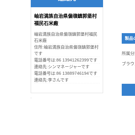
岫岩満族自治県偏嶺鎮郭堡村
福民石米廠
岫岩満族自治県偏嶺鎮郭堡村福民
製品
石米廠
住所:岫岩満族自治県偏嶺鎮郭堡村
です
所属分
電話番号は:86 13941262399です
ブラウ
連絡先:シンマネージャーです
電話番号は:86 13889746194です
連絡先:李さんです