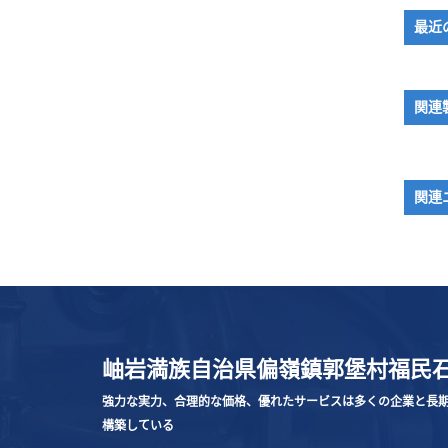
最近
関連
関連
岫岩満族自治県偏嶺鎮郭堡村福民
強力な実力、合理的な価格、優れたサービスは多くの企業と長
構築している