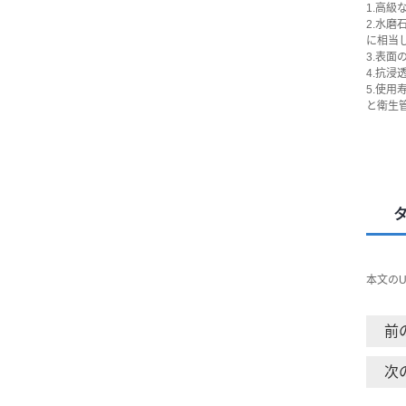
1.高
2.水
に相当
3.表
4.抗
5.使
と衛生
本文のU
前
次