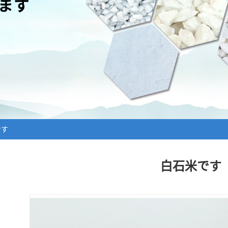
饲料（钙粉，钙粒）
白砂
鹅卵石（球石）
です
白石米です